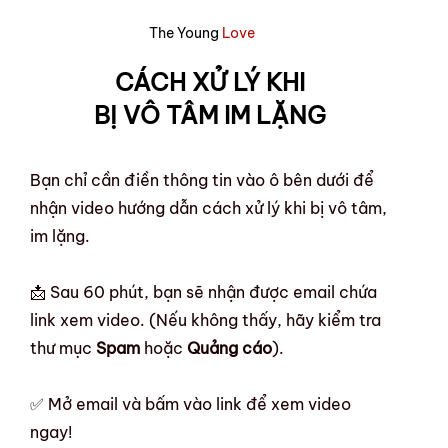
The Young
Love
CÁCH XỬ LÝ KHI
BỊ VÔ TÂM IM LẶNG
Bạn chỉ cần điền thông tin vào ô bên dưới để
nhận video hướng dẫn cách xử lý khi bị vô tâm,
im lặng.
📩 Sau 60 phút, bạn sẽ nhận được email chứa
link xem video. (Nếu không thấy, hãy kiểm tra
thư mục
Spam
hoặc
Quảng cáo
).
✅ Mở email và bấm vào link để xem video
ngay!